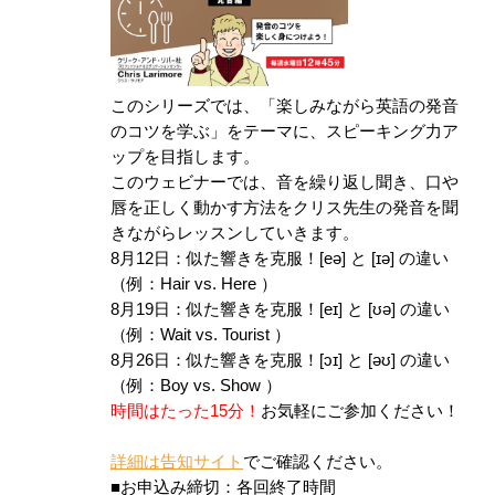
このシリーズでは、「楽しみながら英語の発音
のコツを学ぶ」をテーマに、スピーキング力ア
ップを目指します。
このウェビナーでは、音を繰り返し聞き、口や
唇を正しく動かす方法をクリス先生の発音を聞
きながらレッスンしていきます。
8月12日：似た響きを克服！[eə] と [ɪə] の違い
（例：Hair vs. Here ）
8月19日：似た響きを克服！[eɪ] と [ʊə] の違い
（例：Wait vs. Tourist ）
8月26日：似た響きを克服！[ɔɪ] と [əʊ] の違い
（例：Boy vs. Show ）
時間はたった15分！
お気軽にご参加ください！
詳細は告知サイト
でご確認ください。
■お申込み締切：各回終了時間