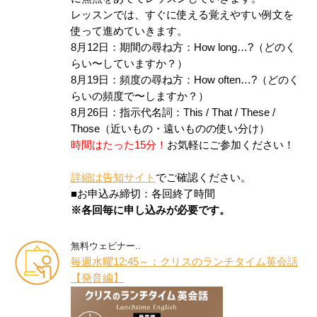
レッスンでは、すぐに使える覚えやすい例文を
使って進めていきます。
8月12日：期間の尋ね方：How long…?（どのく
らい〜していますか？）
8月19日：頻度の尋ね方：How often…?（どのく
らいの頻度で〜しますか？）
8月26日：指示代名詞：This / That / These /
Those（近いもの・遠いものの使い分け）
時間はたった15分！
お気軽にご参加ください！
詳細は告知サイト
でご確認ください。
■お申込み締切：各回終了時間
※各回毎に申し込みが必要です。
無料ウェビナー..
毎週水曜12:45～：クリスのランチタイム英会話
【発音編】