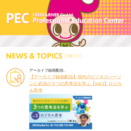
アーカイブ録画配信..
【アーカイブ録画配信】現代のビジネスパーソ
ンに必須の３つの思考法を学ぶ【vol.1】ロジカ
ル思考