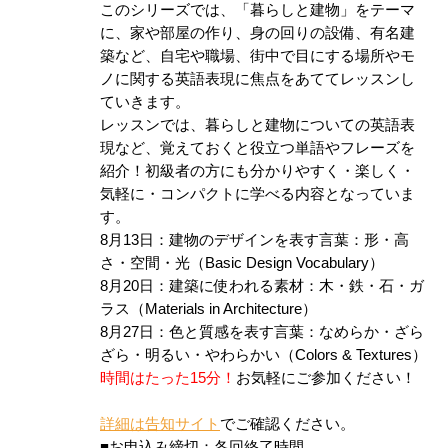
このシリーズでは、「暮らしと建物」をテーマ
に、家や部屋の作り、身の回りの設備、有名建
築など、自宅や職場、街中で目にする場所やモ
ノに関する英語表現に焦点をあててレッスンし
ていきます。
レッスンでは、暮らしと建物についての英語表
現など、覚えておくと役立つ単語やフレーズを
紹介！初級者の方にも分かりやすく・楽しく・
気軽に・コンパクトに学べる内容となっていま
す。
8月13日：建物のデザインを表す言葉：形・高
さ・空間・光（Basic Design Vocabulary）
8月20日：建築に使われる素材：木・鉄・石・ガ
ラス（Materials in Architecture）
8月27日：色と質感を表す言葉：なめらか・ざら
ざら・明るい・やわらかい（Colors & Textures）
時間はたった15分！
お気軽にご参加ください！
詳細は告知サイト
でご確認ください。
■お申込み締切：各回終了時間