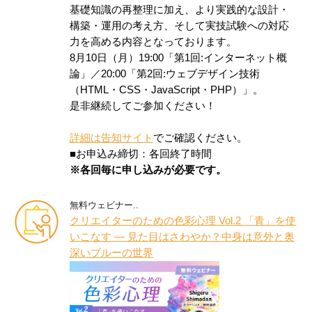
基礎知識の再整理に加え、より実践的な設計・
構築・運用の考え方、そして実技試験への対応
力を高める内容となっております。
8月10日（月）19:00「第1回:インターネット概
論」／20:00「第2回:ウェブデザイン技術
（HTML・CSS・JavaScript・PHP）」。
是非継続してご参加ください！
詳細は告知サイト
でご確認ください。
■お申込み締切：各回終了時間
※各回毎に申し込みが必要です。
無料ウェビナー..
クリエイターのための色彩心理 Vol.2 「青」を使
いこなす ― 見た目はさわやか？中身は意外と奥
深いブルーの世界