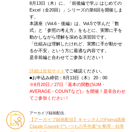
8月13日（木）に、「前後編で学ぶ はじめての
Excel（全20回）」シリーズの第6回を開催しま
す。
本講座（Vol.6・後編）は、Vol.5で学んだ「数
式」と「参照の考え方」をもとに、実際に手を
動かしながら理解を深める演習回です。
「仕組みは理解したけれど、実際に手が動かせ
るか不安」という方に最適な内容です。
是非前編と合わせてご参加ください！
詳細は告知サイト
でご確認ください。
■お申込み締切：8月13日（木） 20：00
※8月20日／27日「基本の関数(SUM・
AVERAGE・COUNTなど)」を開催！是非合わせ
てご参加ください！
アーカイブ録画配信..
【アーカイブ録画配信】キャシさんのFigma講座
Claude Coworkで“いつもの手作業”を整理・効率