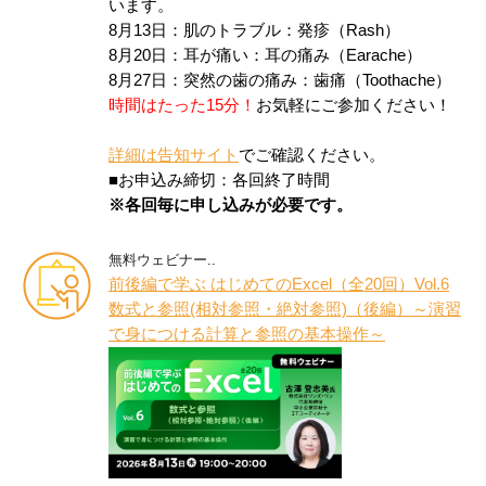
います。
8月13日：肌のトラブル：発疹（Rash）
8月20日：耳が痛い：耳の痛み（Earache）
8月27日：突然の歯の痛み：歯痛（Toothache）
時間はたった15分！
お気軽にご参加ください！
詳細は告知サイト
でご確認ください。
■お申込み締切：各回終了時間
※各回毎に申し込みが必要です。
無料ウェビナー..
前後編で学ぶ はじめてのExcel（全20回）Vol.6
数式と参照(相対参照・絶対参照)（後編）～演習
で身につける計算と参照の基本操作～