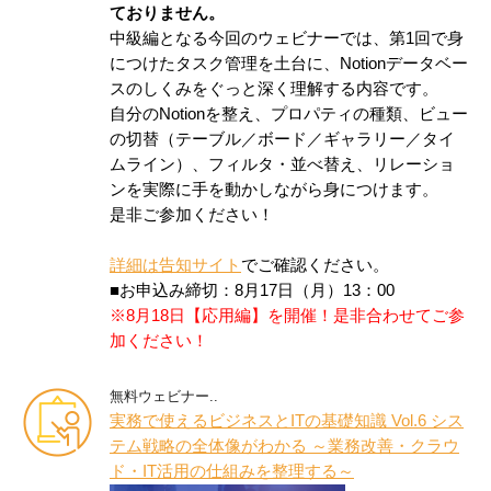
ておりません。
中級編となる今回のウェビナーでは、第1回で身
につけたタスク管理を土台に、Notionデータベー
スのしくみをぐっと深く理解する内容です。
自分のNotionを整え、プロパティの種類、ビュー
の切替（テーブル／ボード／ギャラリー／タイ
ムライン）、フィルタ・並べ替え、リレーショ
ンを実際に手を動かしながら身につけます。
是非ご参加ください！
詳細は告知サイト
でご確認ください。
■お申込み締切：8月17日（月）13：00
※8月18日【応用編】を開催！是非合わせてご参
加ください！
無料ウェビナー..
実務で使えるビジネスとITの基礎知識 Vol.6 シス
テム戦略の全体像がわかる ～業務改善・クラウ
ド・IT活用の仕組みを整理する～