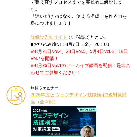
て整え直すプロセスまでを実践的に解説しま
す。
「速いだけではなく、使える構成」を作る力を
身につけましょう！
詳細は告知サイト
でご確認ください。
■お申込み締切：8月7日（金） 20：00
※8月21日Vol.4、28日Vol.5、9月4日Vol.6、18日
Vol.7を開催！
※8月26日Vol.1のアーカイブ録画を配信！是非合
わせてご参加ください！
無料ウェビナー..
2026年度版 ウェブデザイン技能検定3級対策講
座（全４回）